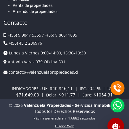
Venta de propiedades
Arriendo de propiedades
Contacto
+(56) 9 9847 5355
/
+(56) 9 86811895
+(56) 45 2 236976
Lunes a Viernes 9:00–14:00, 15:30–19:30
Antonio Varas 979 Oficina 501
contacto@valenzuelapropiedades.cl
UF:
$40.846,11
-0.2 %
INDICADORES :
| IPC:
| UTM:
$71.649,00
$911.77
$1054.31
| Dolar:
| Euro:
© 2026
Valenzuela Propiedades - Servicios Inmobiliarios
Todos los Derechos Reservados
🤝
🏡
Página generada en : 1.6882 segundos
Diseño Web