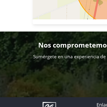
Nos comprometemos a
Sumérgete en una experiencia de s
Enla