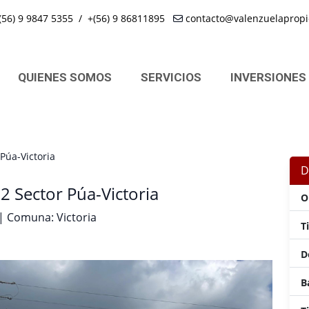
(56) 9 9847 5355
/
+(56) 9 86811895
contacto@valenzuelapropi
QUIENES SOMOS
SERVICIOS
INVERSIONES
Púa-Victoria
D
 Sector Púa-Victoria
O
 | Comuna: Victoria
T
D
B