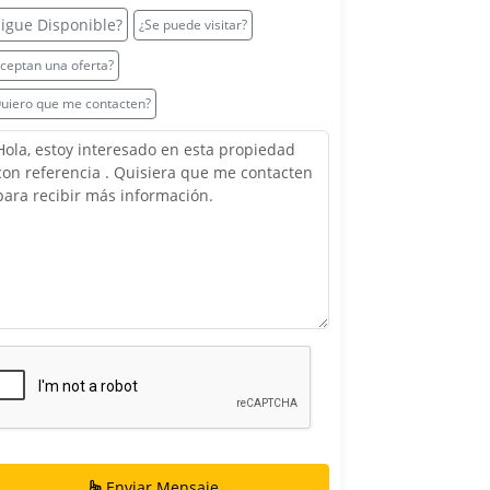
Sigue Disponible?
¿Se puede visitar?
ceptan una oferta?
uiero que me contacten?
Hola bienvenidos a ChatBot-Ia el chat con Ia.
En línea • Respondo en segundos
Enviar Mensaje