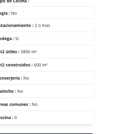
ipo de Cocina :
ogia :
No
stacionamiento :
2 o mas
odega :
Si
t2 útiles :
5800 m²
t2 construidos :
600 m²
onserjería :
No
uincho :
No
reas comunes :
No
iscina :
0