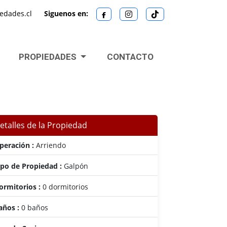
edades.cl
Siguenos en:
PROPIEDADES
CONTACTO
etalles de la Propiedad
peración :
Arriendo
ipo de Propiedad :
Galpón
ormitorios :
0 dormitorios
años :
0 baños