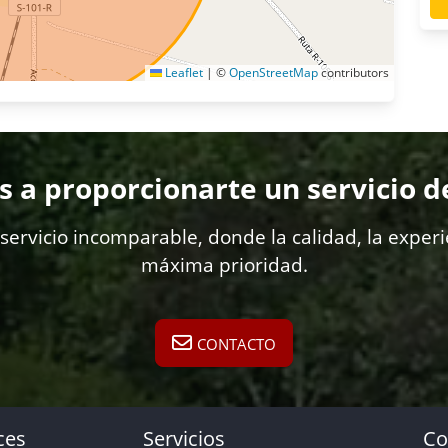
Leaflet
|
©
OpenStreetMap
contributors
 proporcionarte un servicio de 
ervicio incomparable, donde la calidad, la exper
máxima prioridad.
CONTACTO
ces
Servicios
Co