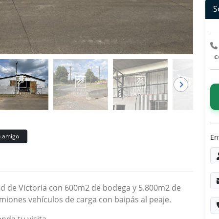
S
co
 amigo
En
dad de Victoria con 600m2 de bodega y 5.800m2 de
miones vehículos de carga con baipás al peaje.