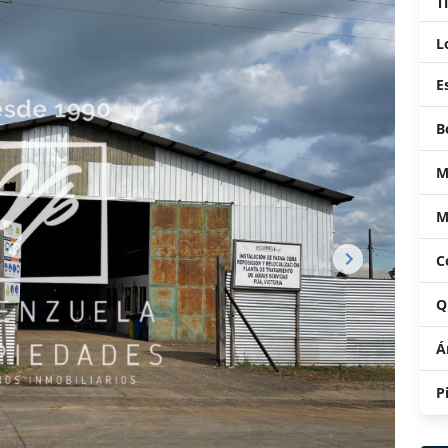
T
L
E
B
M
M
C
Q
Á
P