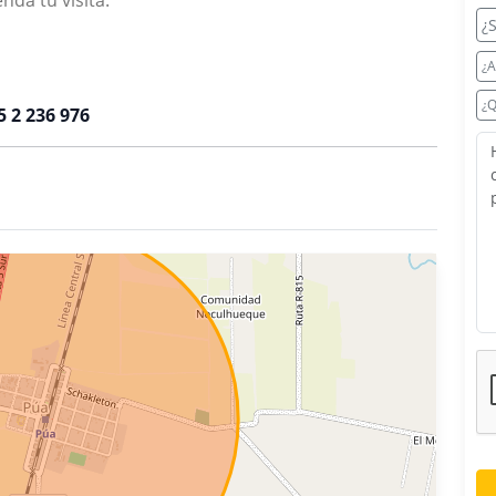
nda tu visita.
¿
¿A
¿Q
45 2 236 976