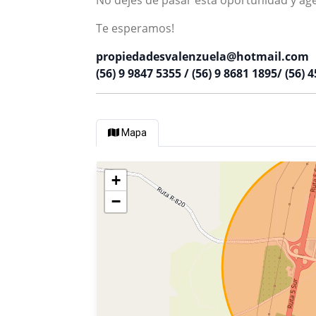
No dejes de pasar esta oportunidad y age
Te esperamos!
propiedadesvalenzuela@hotmail.com
(56) 9 9847 5355 / (56) 9 8681 1895/ (56) 
Mapa
+
−