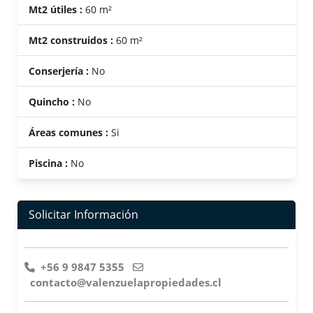
Mt2 útiles :
60 m²
Mt2 construidos :
60 m²
Conserjería :
No
Quincho :
No
Áreas comunes :
Si
Piscina :
No
Solicitar Información
+56 9 9847 5355
contacto@valenzuelapropiedades.cl