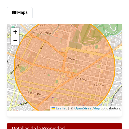
Mapa
+
−
Leaflet
|
©
OpenStreetMap
contributors
Detalles de la Propiedad