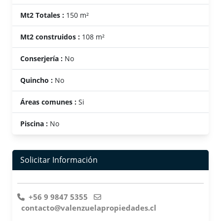
Mt2 Totales :
150 m²
Mt2 construidos :
108 m²
Conserjería :
No
Quincho :
No
Áreas comunes :
Si
Piscina :
No
Solicitar Información
+56 9 9847 5355
contacto@valenzuelapropiedades.cl