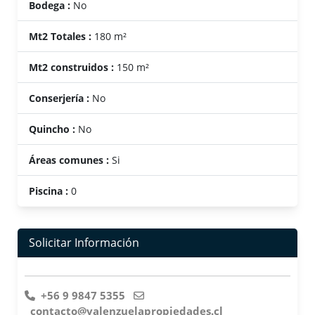
Bodega :
No
Mt2 Totales :
180 m²
Mt2 construidos :
150 m²
Conserjería :
No
Quincho :
No
Áreas comunes :
Si
Piscina :
0
Solicitar Información
+56 9 9847 5355
contacto@valenzuelapropiedades.cl