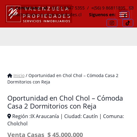
Contactanos al:
+(56) 9 9847 5355
/
+(56) 9 86811895
Hola bienvenidos a ChatBot-Ia el chat con Ia.
En línea • Respondo en segundos
contacto@valenzuelapropiedades.cl
Siguenos en:
Hola bienvenidos a Valenzuela Propiedades
🏠
Comprar propiedad
🔑
Arrendar propiedad
📅
Agendar visita
🤝
Hablar con asesor
Inicio
/ Oportunidad en Chol Chol – Cómoda Casa 2
📅
¿Cómo funciona la visita?
Dormitorios con Reja
📅
¿En qué fijarse al visitar una propiedad?
Oportunidad en Chol Chol – Cómoda
🏠
¿Conviene comprar o arrendar en mi caso?
Casa 2 Dormitorios con Reja
👉
Buscar propiedad
👉
¿Qué gastos extra debo considerar?
Región :IX Araucanía | Ciudad: Cautín | Comuna:
Cholchol
👉
Ajustar presupuesto
Venta Casas $ 45.000.000