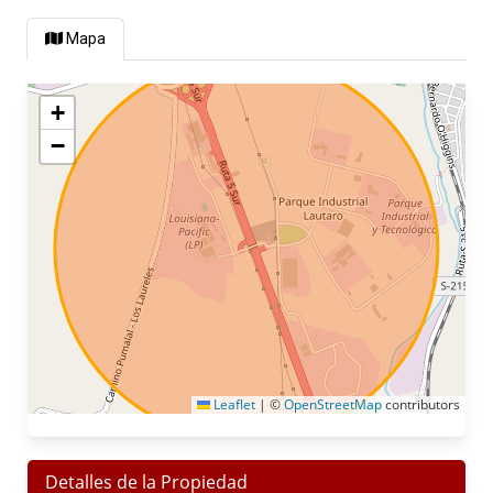
Mapa
+
−
Leaflet
|
©
OpenStreetMap
contributors
Detalles de la Propiedad