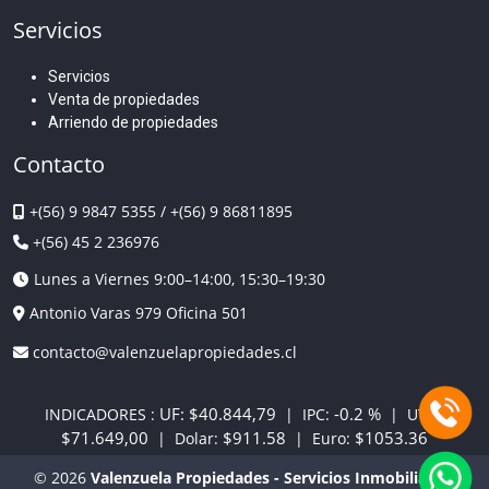
Servicios
Servicios
Venta de propiedades
Arriendo de propiedades
Contacto
+(56) 9 9847 5355
/
+(56) 9 86811895
+(56) 45 2 236976
Lunes a Viernes 9:00–14:00, 15:30–19:30
Antonio Varas 979 Oficina 501
contacto@valenzuelapropiedades.cl
UF:
$40.844,79
-0.2 %
INDICADORES :
| IPC:
| UTM:
$71.649,00
$911.58
$1053.36
| Dolar:
| Euro:
© 2026
Valenzuela Propiedades - Servicios Inmobiliarios