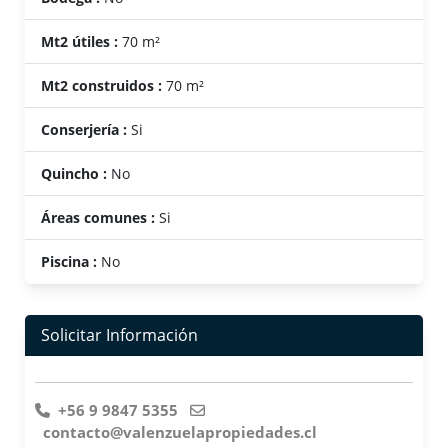
Mt2 útiles :
70 m²
Mt2 construidos :
70 m²
Conserjería :
Si
Quincho :
No
Áreas comunes :
Si
Piscina :
No
Solicitar Información
+56 9 9847 5355
contacto@valenzuelapropiedades.cl