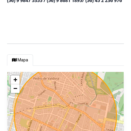
(56) 9 9847 5355 / (56) 9 8681 1895/ (56) 45 2 236 976
Mapa
+
−