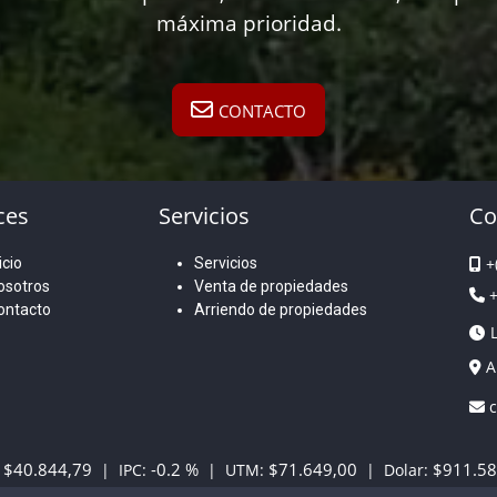
máxima prioridad.
CONTACTO
ces
Servicios
Co
+
icio
Servicios
osotros
Venta de propiedades
+
ontacto
Arriendo de propiedades
An
c
$40.844,79
-0.2 %
$71.649,00
$911.58
| IPC:
| UTM:
| Dolar: