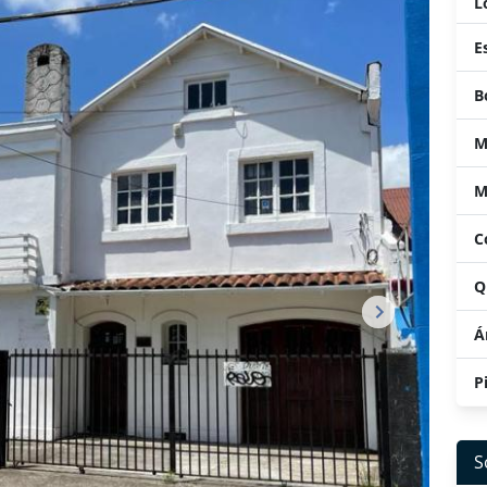
L
E
B
M
M
C
Q
Á
P
S