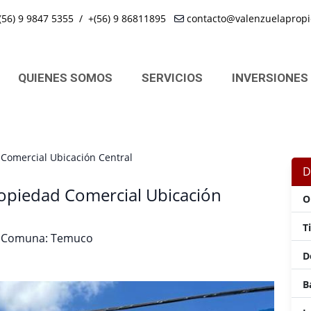
(56) 9 9847 5355
/
+(56) 9 86811895
contacto@valenzuelapropi
QUIENES SOMOS
SERVICIOS
INVERSIONES
Comercial Ubicación Central
D
opiedad Comercial Ubicación
O
T
 | Comuna: Temuco
D
B