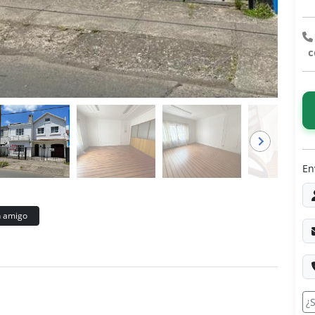
co
En
 amigo
¿