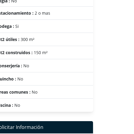
ogia :
No
stacionamiento :
2 o mas
odega :
Si
t2 útiles :
300 m²
t2 construidos :
150 m²
onserjería :
No
uincho :
No
reas comunes :
No
iscina :
No
olicitar Información