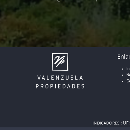
Enla
In
N
C
UF:
INDICADORES :