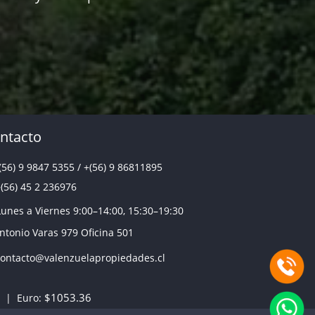
🏠
¿Conviene comprar o arrendar en mi caso?
👉
Buscar propiedad
👉
¿Qué gastos extra debo considerar?
👉
Ajustar presupuesto
ntacto
(56) 9 9847 5355
/
+(56) 9 86811895
(56) 45 2 236976
Lunes a Viernes 9:00–14:00, 15:30–19:30
tonio Varas 979 Oficina 501
ontacto@valenzuelapropiedades.cl
🤝
🏡
$1053.36
| Euro: