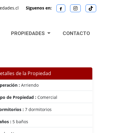
edades.cl
Siguenos en:
PROPIEDADES
CONTACTO
etalles de la Propiedad
peración :
Arriendo
ipo de Propiedad :
Comercial
ormitorios :
7 dormitorios
años :
5 baños