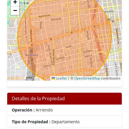
+
−
Leaflet
|
©
OpenStreetMap
contributors
Detalles de la Propiedad
Operación :
Arriendo
Tipo de Propiedad :
Departamento