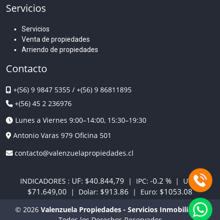
Servicios
Servicios
Venta de propiedades
Arriendo de propiedades
Contacto
+(56) 9 9847 5355
/
+(56) 9 86811895
+(56) 45 2 236976
Lunes a Viernes 9:00–14:00, 15:30–19:30
Antonio Varas 979 Oficina 501
contacto@valenzuelapropiedades.cl
UF:
$40.844,79
-0.2 %
INDICADORES :
| IPC:
| UTM:
$71.649,00
$913.86
$1053.08
| Dolar:
| Euro:
© 2026
Valenzuela Propiedades - Servicios Inmobiliarios
Todos los Derechos Reservados