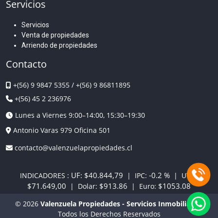
Servicios
Servicios
Venta de propiedades
Arriendo de propiedades
Contacto
+(56) 9 9847 5355
/
+(56) 9 86811895
+(56) 45 2 236976
Lunes a Viernes 9:00–14:00, 15:30–19:30
Antonio Varas 979 Oficina 501
contacto@valenzuelapropiedades.cl
UF:
$40.844,79
-0.2 %
INDICADORES :
| IPC:
| UTM:
$71.649,00
$913.86
$1053.08
| Dolar:
| Euro:
© 2026
Valenzuela Propiedades - Servicios Inmobiliarios
Todos los Derechos Reservados
🤝
🏡