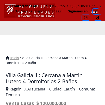
Contactanos al:
+(56) 9 9847 5355
/
+(56) 9 86811895
Hola bienvenidos a ChatBot-Ia el chat con Ia.
En línea • Respondo en segundos
contacto@valenzuelapropiedades.cl
Siguenos en:
Hola bienvenidos a Valenzuela Propiedades
🏠
Comprar propiedad
🔑
Arrendar propiedad
📅
Agendar visita
🤝
Hablar con asesor
Inicio
/ Villa Galicia III: Cercana a Martin Lutero 4
📅
¿Cómo funciona la visita?
Dormitorios 2 Baños
📅
¿En qué fijarse al visitar una propiedad?
Villa Galicia III: Cercana a Martin
🏠
¿Conviene comprar o arrendar en mi caso?
Lutero 4 Dormitorios 2 Baños
👉
Buscar propiedad
👉
¿Qué gastos extra debo considerar?
Región :IX Araucanía | Ciudad: Cautín | Comuna:
Temuco
👉
Ajustar presupuesto
Venta Casas $ 120.000.000